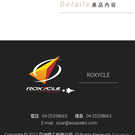
Details
產品內容
ROXYCLE
電話
04-25338663
傳真
04-25338663
E-mail
soar@asiaseiko.com
Copyright © 2017 亞洲精工有限公司.
All Rights Reserved.
Design by