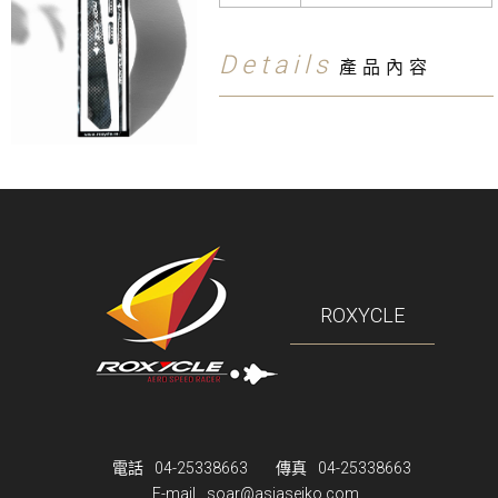
Details
產品內容
ROXYCLE
電話
04-25338663
傳真
04-25338663
E-mail
soar@asiaseiko.com